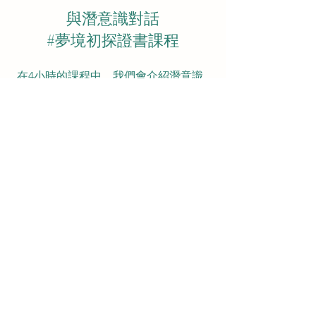
與潛意識對話
#夢境初探證書課程
在4小時的課程中，我們會介紹潛意識
夢境分析的基本概念和技術，學員會學
習到如何分析夢境並解讀其中的隱藏意
義。課程內容包括夢的分類、夢境解讀
工具及夢境分析技術等。此入門課程適
合對夢境分析有興趣的人士。
了解更多
​預約電話:
852-6512 4554
(只限whatsapp預
約)
​地址：新蒲崗五芳街12號利景工業大廈8樓