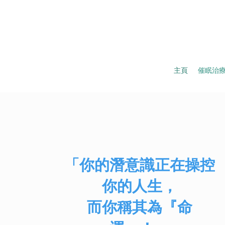
主頁
催眠治
「你的潛意識正在操控
你的人生，
​而你稱其為『命