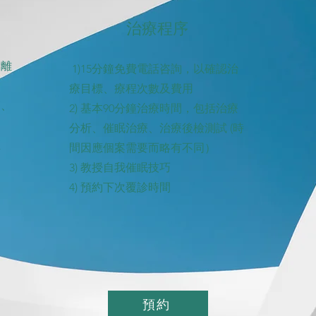
治療程序
物離
1)15分鐘免費電話咨詢，以確認治
療目標、療程次數及費用
高、
2) 基本90分鐘治療時間，包括治療
分析、催眠治療、治療後檢測試 (時
煙
間因應個案需要而略有不同）
3) 教授自我催眠技巧
4) 預約下次覆診時間
預約