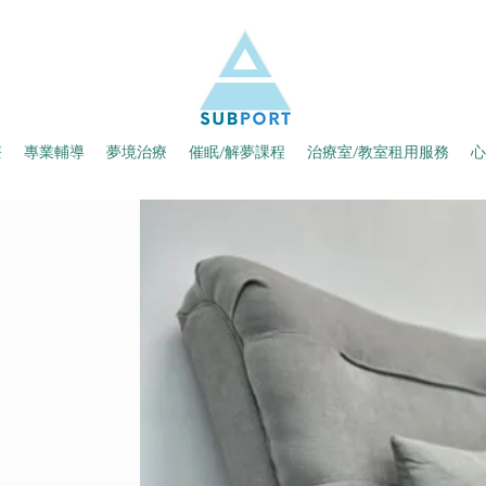
療
專業輔導
夢境治療
催眠/解夢課程
治療室/教室租用服務
心