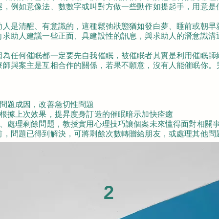
態，例如意像法、數數字或叫對方做一些動作如提起手，用意是
助人是清醒、有意識的，這種鬆弛狀態猶如發白夢、睡前或朝早
向求助人建議一些正面、具建設性的訊息，與求助人的潛意識溝
因為任何催眠都一定要先自我催眠，被催眠者其實是利用催眠師
療師與案主是互相合作的關係，若果不願意，沒有人能催眠你。
究問題成因，改善急切性問題
–根據上次效果，提昇度身訂造的催眠暗示加快痊癒
結、處理剩餘問題，教授實用心理技巧讓個案未來懂得面對相關
前，問題已得到解決，可將剩餘次數轉贈給朋友，或處理其他問
2