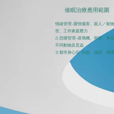
催眠治療應用範圍
情緒管理–愛情傷害、親人／寵
世、工作家庭壓力
2) 恐懼管理–搭飛機、密室、畏
不同動物及昆蟲
3) 都市身心症–失眠、減肥、戒