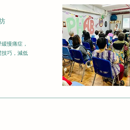
坊
紓緩慢痛症，
鬆技巧，減低