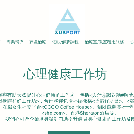
療
專業輔導
夢境治療
催眠/解夢課程
治療室/教室租用服務
心
心理健康工作坊
舉辦有助大眾提升心理健康的工作坊，包括<與潛意識對話#解夢
跟身體和好工作坊>，合作夥伴包括社福機構<香港仔坊會>、<鄰
、在職女生社交平台<COCO Coffee House>、獨腳戲劇團<一
<she.com>、香港Sheraton酒店等。
​我們亦可為企業度身設計有助提升僱員身心健康的工作坊及