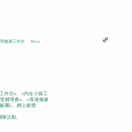
理健康工作坊
More
工作坊>、<內在小孩工
里輔導會>、<香港傷健
舊飯團>、
網上媒體
團隊活動。