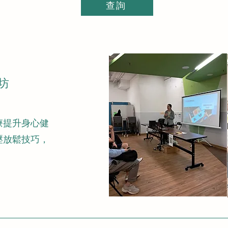
查詢
坊
療提升身心健
壓放鬆技巧，
。