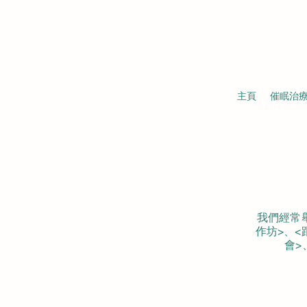
主頁
催眠治
我們經常
作坊>、<
會>